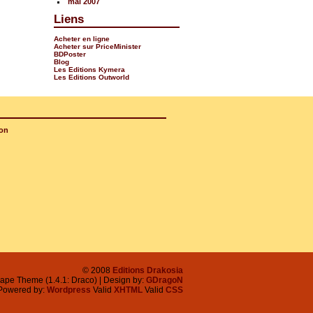
mai 2007
Liens
Acheter en ligne
Acheter sur PriceMinister
BDPoster
Blog
Les Editions Kymera
Les Editions Outworld
on
© 2008
Editions Drakosia
ape Theme (1.4.1: Draco) | Design by:
GDragoN
Powered by:
Wordpress
Valid
XHTML
Valid
CSS