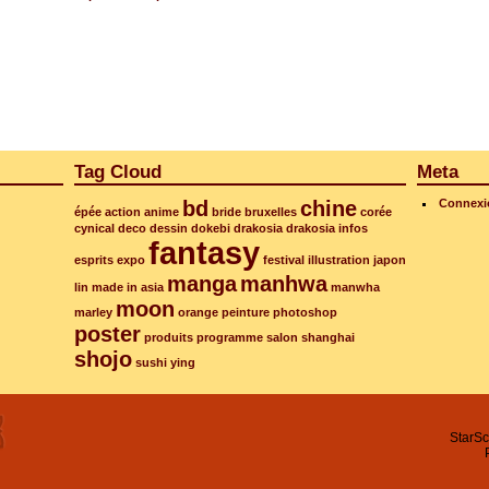
Tag Cloud
Meta
bd
chine
Connexi
épée
action
anime
bride
bruxelles
corée
cynical
deco
dessin
dokebi
drakosia
drakosia infos
fantasy
esprits
expo
festival
illustration
japon
manga
manhwa
lin
made in asia
manwha
moon
marley
orange
peinture
photoshop
poster
produits
programme
salon
shanghai
shojo
sushi
ying
StarSc