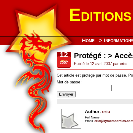
Edition
Home
> Information
12
Protégé : > Accè
avr
2007
Publié le 12 avril 2007 par
eric
Cet article est protégé par mot de passe. Pou
Mot de passe :
Author:
eric
Full Name:
Email:
eric@kymeracomics.co