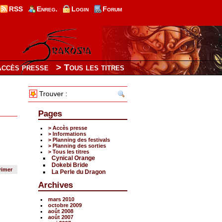
RSS
Enreg.
Login
Forum
Accès presse
> Tous les titres
Trouver :
Pages
> Accès presse
> Informations
> Planning des festivals
> Planning des sorties
> Tous les titres
Cynical Orange
Dokebi Bride
rimer
La Perle du Dragon
Archives
mars 2010
octobre 2009
août 2008
août 2007