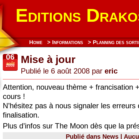
Editions Drako
Home
> Informations
> Planning des sorti
06
Mise à jour
août
2008
Publié le 6 août 2008 par
eric
Attention, nouveau thème + francisation +
cours !
N’hésitez pas à nous signaler les erreurs d
finalisation.
Plus d’infos sur The Moon dès que la prés
Publié dans
News
|
Aucu