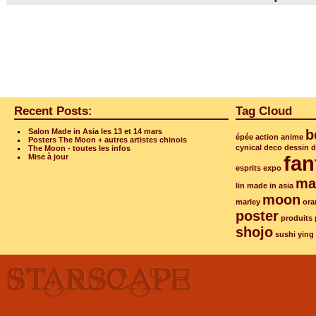
Recent Posts:
Tag Cloud
Salon Made in Asia les 13 et 14 mars
b
épée
action
anime
Posters The Moon + autres artistes chinois
cynical
deco
dessin
d
The Moon - toutes les infos
fan
Mise à jour
esprits
expo
ma
lin
made in asia
moon
marley
ora
poster
produits
shojo
sushi
ying