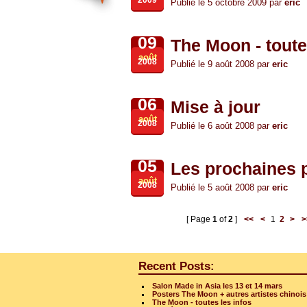
2009
Publié le 5 octobre 2009 par
eric
09
The Moon - toute
août
2008
Publié le 9 août 2008 par
eric
06
Mise à jour
août
2008
Publié le 6 août 2008 par
eric
05
Les prochaines 
août
2008
Publié le 5 août 2008 par
eric
[ Page
1
of
2
]
<<
<
1
2
>
>
Recent Posts:
Salon Made in Asia les 13 et 14 mars
Posters The Moon + autres artistes chinois
The Moon - toutes les infos