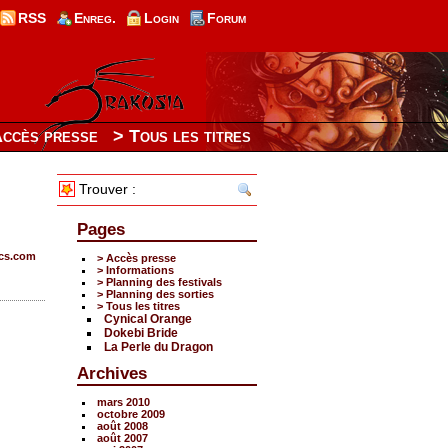
RSS
Enreg.
Login
Forum
Accès presse
> Tous les titres
Trouver :
Pages
cs.com
> Accès presse
> Informations
> Planning des festivals
> Planning des sorties
> Tous les titres
Cynical Orange
Dokebi Bride
La Perle du Dragon
Archives
mars 2010
octobre 2009
août 2008
août 2007