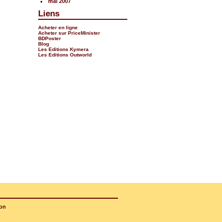
mai 2007
Liens
Acheter en ligne
Acheter sur PriceMinister
BDPoster
Blog
Les Editions Kymera
Les Editions Outworld
on