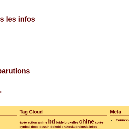
s les infos
parutions
>
Tag Cloud
Meta
bd
chine
Connexi
épée
action
anime
bride
bruxelles
corée
cynical
deco
dessin
dokebi
drakosia
drakosia infos