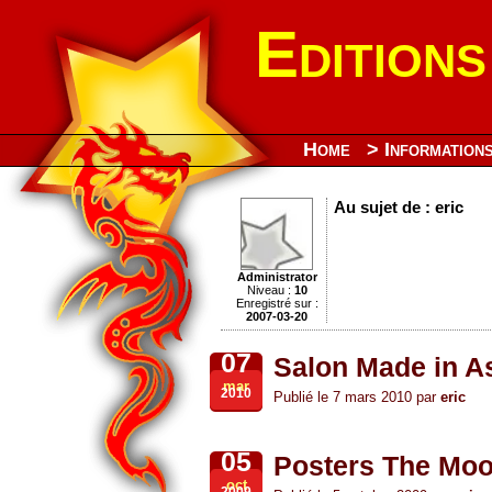
Edition
Home
> Information
Au sujet de : eric
Administrator
Niveau :
10
Enregistré sur :
2007-03-20
07
Salon Made in As
mar
2010
Publié le 7 mars 2010 par
eric
05
Posters The Moon
oct