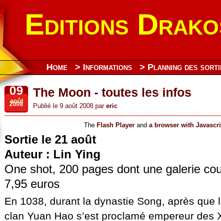
Editions Drako
Home
> Informations
> Planning des sorti
09
The Moon - toutes les infos
août
2008
Publié le 9 août 2008 par
eric
The
Flash Player
and
a browser with Javascr
Sortie le 21 août
Auteur : Lin Ying
One shot, 200 pages dont une galerie cou
7,95 euros
En 1038, durant la dynastie Song, après que 
clan Yuan Hao s’est proclamé empereur des 