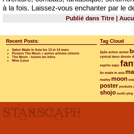
à la fois. Laissez-vous enchanter par le d
Publié dans
Titre
|
Aucu
Recent Posts:
Tag Cloud
Salon Made in Asia les 13 et 14 mars
b
épée
action
anime
Posters The Moon + autres artistes chinois
cynical
deco
dessin
d
The Moon - toutes les infos
fan
Mise à jour
esprits
expo
ma
lin
made in asia
moon
marley
ora
poster
produits
shojo
sushi
ying